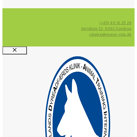
(+45) 40 10 25 26
Abildbak 22, 9362 Gandrup
vibeke@reese-nda.dk
Luk