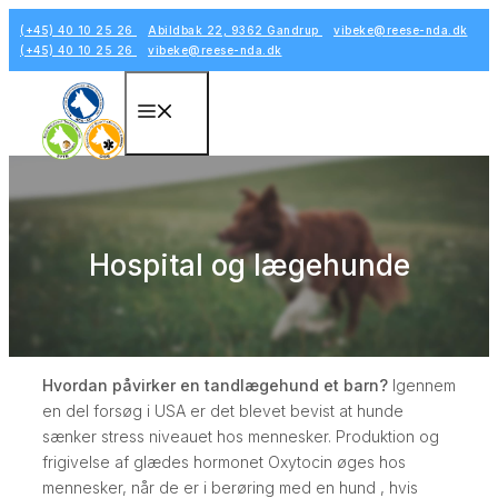
Hop
(+45) 40 10 25 26
Abildbak 22, 9362 Gandrup
vibeke@reese-nda.dk
til
(+45) 40 10 25 26
vibeke@reese-nda.dk
indhold
Menu
Hospital og lægehunde
Hvordan påvirker en tandlægehund et barn?
Igennem
en del forsøg i USA er det blevet bevist at hunde
sænker stress niveauet hos mennesker. Produktion og
frigivelse af glædes hormonet Oxytocin øges hos
mennesker, når de er i berøring med en hund , hvis